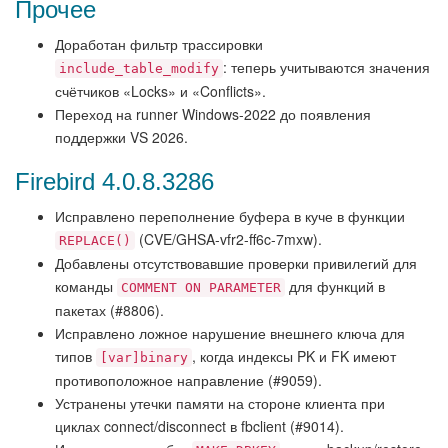
Прочее
Доработан фильтр трассировки
: теперь учитываются значения
include_table_modify
счётчиков «Locks» и «Conflicts».
Переход на runner Windows-2022 до появления
поддержки VS 2026.
Firebird 4.0.8.3286
Исправлено переполнение буфера в куче в функции
(CVE/GHSA-vfr2-ff6c-7mxw).
REPLACE()
Добавлены отсутствовавшие проверки привилегий для
команды
для функций в
COMMENT ON PARAMETER
пакетах (#8806).
Исправлено ложное нарушение внешнего ключа для
типов
, когда индексы PK и FK имеют
[var]binary
противоположное направление (#9059).
Устранены утечки памяти на стороне клиента при
циклах connect/disconnect в fbclient (#9014).