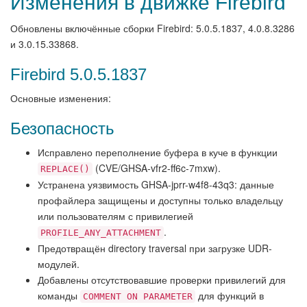
Изменения в движке Firebird
Обновлены включённые сборки Firebird: 5.0.5.1837, 4.0.8.3286
и 3.0.15.33868.
Firebird 5.0.5.1837
Основные изменения:
Безопасность
Исправлено переполнение буфера в куче в функции
(CVE/GHSA-vfr2-ff6c-7mxw).
REPLACE()
Устранена уязвимость GHSA-jprr-w4f8-43q3: данные
профайлера защищены и доступны только владельцу
или пользователям с привилегией
.
PROFILE_ANY_ATTACHMENT
Предотвращён directory traversal при загрузке UDR-
модулей.
Добавлены отсутствовавшие проверки привилегий для
команды
для функций в
COMMENT ON PARAMETER