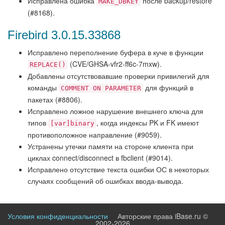
Исправлена ошибка
после backup/restore
MAKE_DBKEY
(#8168).
Firebird 3.0.15.33868
Исправлено переполнение буфера в куче в функции
(CVE/GHSA-vfr2-ff6c-7mxw).
REPLACE()
Добавлены отсутствовавшие проверки привилегий для
команды
для функций в
COMMENT ON PARAMETER
пакетах (#8806).
Исправлено ложное нарушение внешнего ключа для
типов
, когда индексы PK и FK имеют
[var]binary
противоположное направление (#9059).
Устранены утечки памяти на стороне клиента при
циклах connect/disconnect в fbclient (#9014).
Исправлено отсутствие текста ошибки ОС в некоторых
случаях сообщений об ошибках ввода-вывода.
Условия конфиденциальности
Авторские права iBase.ru ©
2002-2026