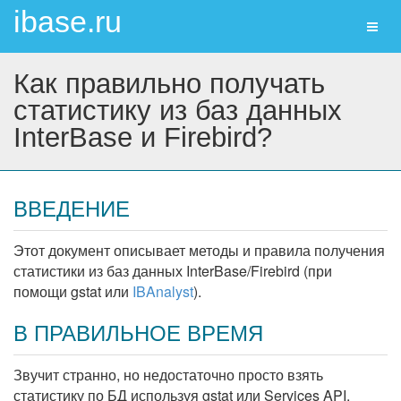
ibase.ru
Toggl
naviga
Как правильно получать
статистику из баз данных
InterBase и Firebird?
ВВЕДЕНИЕ
Этот документ описывает методы и правила получения
статистики из баз данных InterBase/Firebird (при
помощи gstat или
IBAnalyst
).
В ПРАВИЛЬНОЕ ВРЕМЯ
Звучит странно, но недостаточно просто взять
статистику по БД используя gstat или Services API.