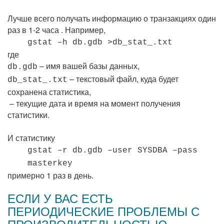
Лучше всего получать информацию о транзакциях один
раз в 1-2 часа . Например,
gstat –h db.gdb >db_stat_
.txt
где
– имя вашей базы данных,
db.gdb
– текстовый файл, куда будет
db_stat_
.txt
сохранена статистика,
– текущие дата и время на момент получения
статистики.
И статистику
gstat –r db.gdb –user SYSDBA –pass
masterkey
примерно 1 раз в день.
ЕСЛИ У ВАС ЕСТЬ
ПЕРИОДИЧЕСКИЕ ПРОБЛЕМЫ С