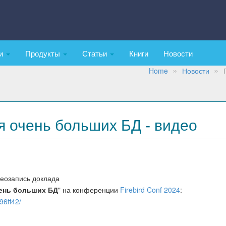
ки
Продукты
Статьи
Книги
Новости
Home
Новости
 очень больших БД - видео
еозапись доклада
ень больших БД
" на конференции
Firebird Conf 2024
:
96ff42/