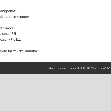
табировать
ной эффективности
тельности
ольших БД
ложений с БД
ите на тех же каналах.
Авторские права iBase.ru © 2002-202