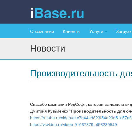
iBase.ru
О компании
Клиенты
Услуги
Загруз
Новости
Производительность для
Спасибо компании РедСофт, которая выложила вид
Дмитрия Кузьменко "
Производительность для оч
https://rutube.ru/video/a1c7b44ad823f54a20d51c57e6
https://vkvideo.ru/video-91067879_456239549