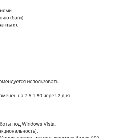
ниями.
нию (баги).
латные
).
комендуется использовать.
менен на 7.5.1.80 через 2 дня.
аботы под Windows Vista.
нкциональность).
. Утверждается, что пользователи билда 253