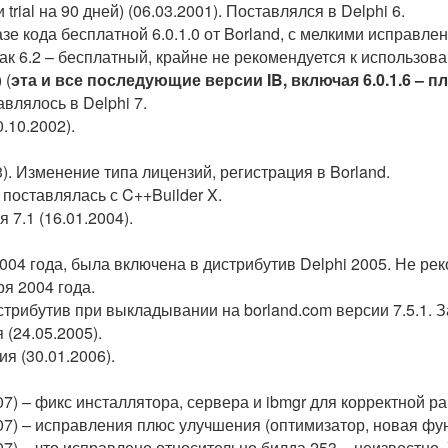
 trial на 90 дней) (06.03.2001). Поставлялся в Delphi 6.
базе кода бесплатной 6.0.1.0 от Borland, с мелкими исправле
 как 6.2 – бесплатный, крайне не рекомендуется к использова
 (
эта и все последующие версии IB, включая 6.0.1.6 – п
авлялось в Delphi 7.
0.10.2002).
3). Изменение типа лицензий, регистрация в Borland.
 поставлялась с C++Builder X.
 7.1 (16.01.2004).
2004 года, была включена в дистрибутив Delphi 2005. Не ре
ря 2004 года.
стрибутив при выкладывании на borland.com версии 7.5.1. За
 (24.05.2005).
ия (30.01.2006).
2007) – фикс инсталлятора, сервера и ibmgr для корректной р
2007) – исправления плюс улучшения (оптимизатор, новая фу
2007) – что исправлено относительно билда 253 – неизвестно