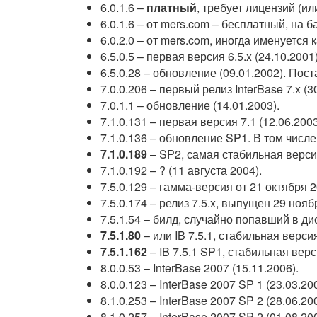
6.0.1.6 –
платный
, требует лицензий (или
6.0.1.6 – от mers.com – бесплатный, на 
6.0.2.0 – от mers.com, иногда именуется
6.5.0.5 – первая версия 6.5.x (24.10.2001)
6.5.0.28 – обновление (09.01.2002). Пост
7.0.0.206 – первый релиз InterBase 7.x (3
7.0.1.1 – обновление (14.01.2003).
7.1.0.131 – первая версия 7.1 (12.06.200
7.1.0.136 – обновление SP1. В том числе
7.1.0.189
– SP2, самая стабильная версия
7.1.0.192 – ? (11 августа 2004).
7.5.0.129 – гамма-версия от 21 октября 
7.5.0.174 – релиз 7.5.x, выпущен 29 нояб
7.5.1.54 – билд, случайно попавший в ди
7.5.1.80
– или IB 7.5.1, стабильная версия
7.5.1.162
– IB 7.5.1 SP1, стабильная верс
8.0.0.53 – InterBase 2007 (15.11.2006).
8.0.0.123 – InterBase 2007 SP 1 (23.03.
8.1.0.253 – InterBase 2007 SP 2 (28.06.
8.1.0.257 – InterBase 2007 SP 2 (01.08.