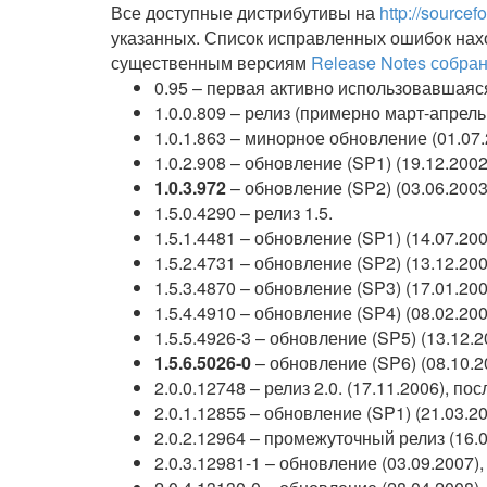
Все доступные дистрибутивы на
http://sourcef
указанных. Список исправленных ошибок нахо
существенным версиям
Release Notes собра
0.95 – первая активно использовавшаяся 
1.0.0.809 – релиз (примерно март-апрель
1.0.1.863 – минорное обновление (01.07.
1.0.2.908 – обновление (SP1) (19.12.2002
1.0.3.972
– обновление (SP2) (03.06.2003
1.5.0.4290 – релиз 1.5.
1.5.1.4481 – обновление (SP1) (14.07.200
1.5.2.4731 – обновление (SP2) (13.12.200
1.5.3.4870 – обновление (SP3) (17.01.200
1.5.4.4910 – обновление (SP4) (08.02.200
1.5.5.4926-3 – обновление (SP5) (13.12.2
1.5.6.5026-0
– обновление (SP6) (08.10.2
2.0.0.12748 – релиз 2.0. (17.11.2006), по
2.0.1.12855 – обновление (SP1) (21.03.20
2.0.2.12964 – промежуточный релиз (16.0
2.0.3.12981-1 – обновление (03.09.2007),