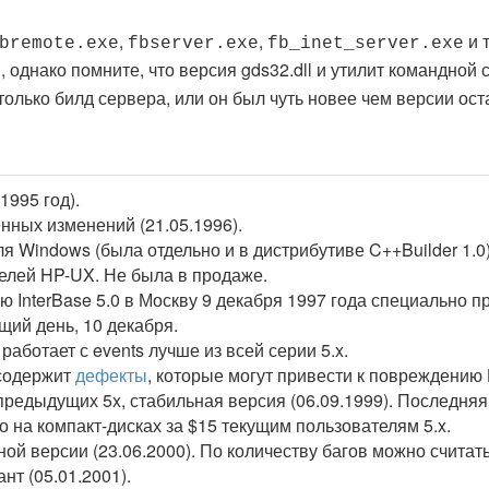
,
,
и т
bremote.exe
fbserver.exe
fb_inet_server.exe
, однако помните, что версия gds32.dll и утилит командной
z
олько билд сервера, или он был чуть новее чем версии ос
1995 год).
нных изменений (21.05.1996).
я Windows (была отдельно и в дистрибутиве C++Builder 1.0) 
телей HP-UX. Не была в продаже.
ию InterBase 5.0 в Москву 9 декабря 1997 года специально 
ий день, 10 декабря.
l работает с events лучше из всей серии 5.x.
 содержит
дефекты
, которые могут привести к повреждению 
предыдущих 5x, стабильная версия (06.09.1999). Последняя
 на компакт-дисках за $15 текущим пользователям 5.x.
ной версии (23.06.2000). По количеству багов можно считат
нт (05.01.2001).