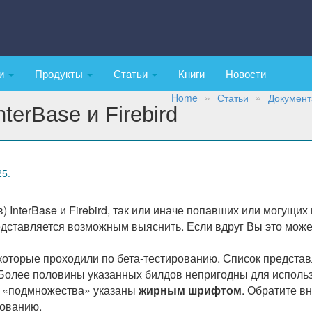
ки
Продукты
Статьи
Книги
Новости
Home
Статьи
Документ
terBase и Firebird
25.
 InterBase и Firebird, так или иначе попавших или могущих
дставляется возможным выяснить. Если вдруг Вы это може
которые проходили по бета-тестированию. Список представл
Более половины указанных билдов непригодны для исполь
о «подмножества» указаны
жирным шрифтом
. Обратите вн
зованию.