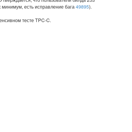
ак минимум, есть исправление бага
49895
).
нтенсивном тесте TPC-C.