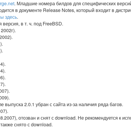
orge.net
. Младшие номера билдов для специфических версий
дится в документе Release Notes, который входит в дистр
ны здесь
.
версия, в т. ч. под FreeBSD.
 2002г).
2002).
).
).
4).
4).
6).
7).
007).
009).
сле выпуска 2.0.1 убран с сайта из-за наличия ряда багов.
07).
8.2007), отозван и снят с download. Не рекомендуется к ис
 также снято с download.