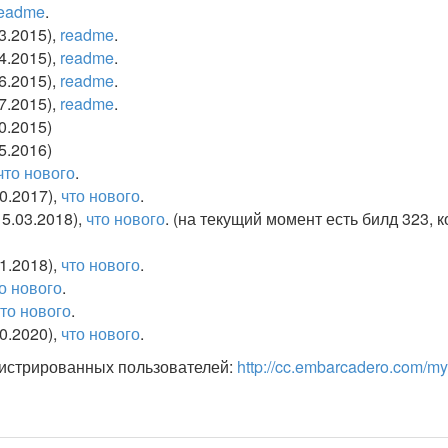
eadme
.
03.2015),
readme
.
04.2015),
readme
.
06.2015),
readme
.
07.2015),
readme
.
0.2015)
5.2016)
что нового
.
10.2017),
что нового
.
15.03.2018),
что нового
. (на текущий момент есть билд 323, 
11.2018),
что нового
.
о нового
.
то нового
.
10.2020),
что нового
.
гистрированных пользователей:
http://cc.embarcadero.com/m