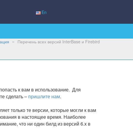
En
ация
Перечень всех версий InterBase и Firebird
 попасть к вам в использование. Для
те сделать –
пришлите нам
.
яет только те версии, которые могли к вам
зования в настоящее время. Наиболее
имание, что ни один билд из версий 6.x в