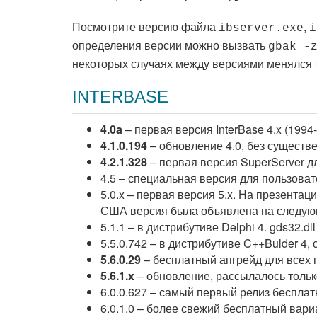
Посмотрите версию файла
,
ibserver.exe
i
определения версии можно вызвать
gbak -
некоторых случаях между версиями менялся т
INTERBASE
4.0a
– первая версия InterBase 4.x (1994-
4.1.0.194
– обновление 4.0, без существе
4.2.1.328
– первая версия SuperServer дл
4.5 – специальная версия для пользова
5.0.x – первая версия 5.x. На презентац
США версия была объявлена на следующ
5.1.1 – в дистрибутиве Delphi 4. gds32.dl
5.5.0.742 – в дистрибутиве C++Bulder 4,
5.6.0.29
– бесплатный апгрейд для всех 
5.6.1.x
– обновление, рассылалось только
6.0.0.627 – самый первый релиз бесплат
6.0.1.0 – более свежий бесплатный вариа