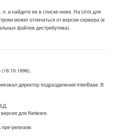
. п. и найдите ее в списке ниже. На Unix для
 строки может отличаться от версии сервера (в
тальных файлов дистрибутива).
(16.10.1996).
приезжал директор подразделения InterBase. В
БД.
 версия для Netware.
ь пре-релизом.