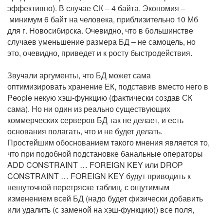
эффективно). В случае СК – 4 байта. Экономия –
минимум 6 байт на человека, приблизительно 10 Мб
для г. Hовосибирска. Очевидно, что в большинстве
случаев уменьшение размера БД – не самоцель, но
это, очевидно, приведет и к росту быстродействия.
Звучали аргументы, что БД может сама
оптимизировать хранение ЕК, подставив вместо него в
People некую хэш-функцию (фактически создав СК
сама). Hо ни один из реально существующих
коммерческих серверов БД так не делает, и есть
основания полагать, что и не будет делать.
Простейшим обоснованием такого мнения является то,
что при подобной подстановке банальные операторы
ADD CONSTRAINT … FOREIGN KEY или DROP
CONSTRAINT … FOREIGN KEY будут приводить к
нешуточной перетряске таблиц, с ощутимым
изменением всей БД (надо будет физически добавить
или удалить (с заменой на хэш-функцию)) все поля,