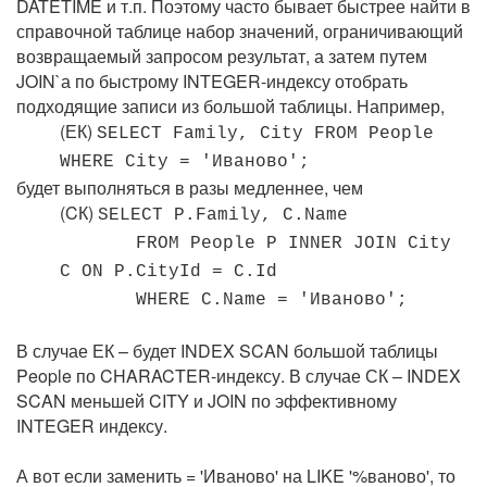
DATETIME и т.п. Поэтому часто бывает быстрее найти в
справочной таблице набор значений, ограничивающий
возвращаемый запросом результат, а затем путем
JOIN`а по быстрому INTEGER-индексу отобрать
подходящие записи из большой таблицы. Например,
(ЕК)
SELECT Family, City FROM People
WHERE City = 'Иваново';
будет выполняться в разы медленнее, чем
(CК)
SELECT P.Family, C.Name
FROM People P INNER JOIN City
C ON P.CityId = C.Id
WHERE C.Name = 'Иваново';
В случае ЕК – будет INDEX SCAN большой таблицы
People по CHARACTER-индексу. В случае СК – INDEX
SCAN меньшей CITY и JOIN по эффективному
INTEGER индексу.
А вот если заменить = 'Иваново' на LIKE '%ваново', то