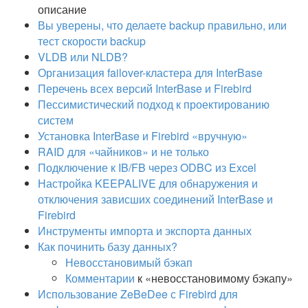
описание
Вы уверены, что делаете backup правильно, или
тест скорости backup
VLDB или NLDB?
Организация failover-кластера для InterBase
Перечень всех версий InterBase и Firebird
Пессимистический подход к проектированию
систем
Установка InterBase и Firebird «вручную»
RAID для «чайников» и не только
Подключение к IB/FB через ODBC из Excel
Настройка KEEPALIVE для обнаружения и
отключения зависших соединений InterBase и
Firebird
Инструменты импорта и экспорта данных
Как починить базу данных?
Невосстановимый бэкап
Комментарии
к «невосстановимому бэкапу»
Использование ZeBeDee с Firebird для