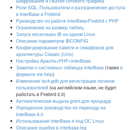
шифрования и сжатия сетевого трафика
Роли SQL. Пользователи и разграничение доступа
в InterBase и Firebird
Руководство по работе InterBase/Firebird с PHP
Ограничение на размер таблиц
Запуск нескольких IB на одном Linux
Описание параметров IBCONFIG
Конфигурирование памяти и семафоров для
архитектуры Classic (Unix)
Настройка Apache+PHP+InterBase
Заметки о системных таблицах InterBase
(также
в
формате ms help
)
Изменение isc4.gdb для регистрации логинов
пользователей
(
на английском языке
, не будет
работать в Firebird 2.0)
Автоматическая выдача grant для процедур
Упрощенное руководство по переходу на
InterBase 6.0
Использование InterBase 4 под ОС Linux
Описание ошибок в interbase.log