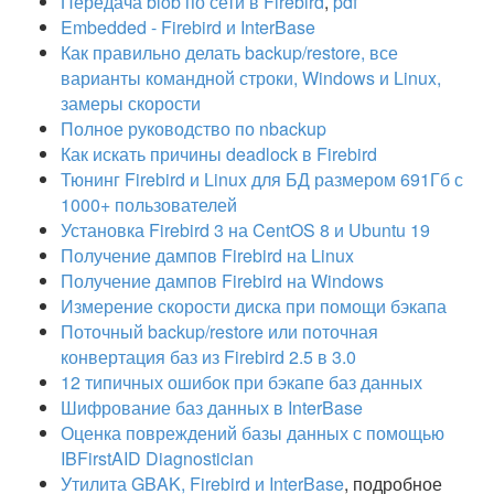
Передача blob по сети в Firebird
,
pdf
Embedded - Firebird и InterBase
Как правильно делать backup/restore, все
варианты командной строки, Windows и Linux,
замеры скорости
Полное руководство по nbackup
Как искать причины deadlock в Firebird
Тюнинг Firebird и Linux для БД размером 691Гб с
1000+ пользователей
Установка Firebird 3 на CentOS 8 и Ubuntu 19
Получение дампов Firebird на Linux
Получение дампов Firebird на Windows
Измерение скорости диска при помощи бэкапа
Поточный backup/restore или поточная
конвертация баз из Firebird 2.5 в 3.0
12 типичных ошибок при бэкапе баз данных
Шифрование баз данных в InterBase
Оценка повреждений базы данных с помощью
IBFirstAID Diagnostician
Утилита GBAK, Firebird и InterBase
, подробное