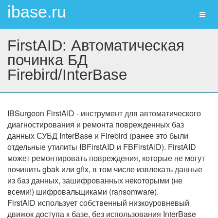
ibase.ru
Toggl
naviga
FirstAID: Автоматическая
починка БД
Firebird/InterBase
IBSurgeon FirstAID - инструмент для автоматического
диагностирования и ремонта поврежденных баз
данных СУБД InterBase и Firebird (ранее это были
отдельные утилиты IBFirstAID и FBFirstAID). FirstAID
может ремонтировать повреждения, которые не могут
починить gbak или gfix, в том числе извлекать данные
из баз данных, зашифрованных некоторыми (не
всеми!) шифровальщиками (ransomware).
FirstAID использует собственный низкоуровневый
движок доступа к базе, без использования InterBase