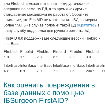
или Firebird, и может выполнять «хирургические»
операции по ремонту БД, в то время как другие
стандартные механизмы не работают. Обратите
внимание, что FirstAID не может чинить БД размером
более 150Гб - в случае поломки такой БД​
обратитесь
в
нашу службу поддержки для ручного ремонта БД.
FirstAID 6.0 поддерживает следующие версии Firebird и
InterBase:
Firebird
Firebird
Firebird
Firebird
Firebird
Firebird
1.0
1.5
2.0
2.1
2.5
3.0
InterBase
InterBase
InterBase
InterBase
InterBase
InterBase
I
4.x
6.x
7.0
7.1
7.5
2007
2
Как оценить повреждения в
базе данных с помощью
IBSurgeon FirstAID?