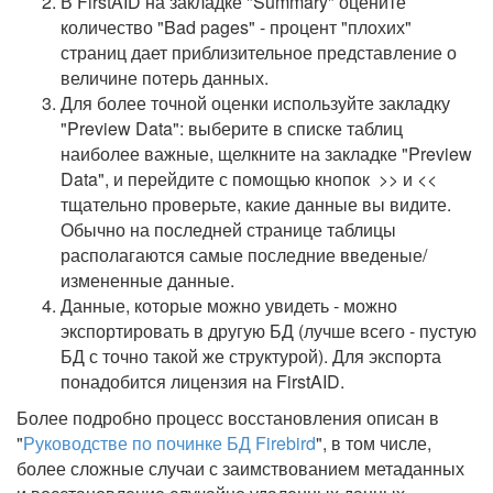
В FirstAID на закладке "Summary" оцените
количество "Bad pages" - процент "плохих"
страниц дает приблизительное представление о
величине потерь данных.
Для более точной оценки используйте закладку
"Preview Data": выберите в списке таблиц
наиболее важные, щелкните на закладке "Preview
Data", и перейдите с помощью кнопок >> и <<
тщательно проверьте, какие данные вы видите.
Обычно на последней странице таблицы
располагаются самые последние введеные/
измененные данные.
Данные, которые можно увидеть - можно
экспортировать в другую БД (лучше всего - пустую
БД с точно такой же структурой). Для экспорта
понадобится лицензия на FirstAID.
Более подробно процесс восстановления описан в
"
Руководстве по починке БД Firebird
", в том числе,
более сложные случаи с заимствованием метаданных