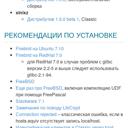
сборка
sinixz
Дистрибутив 1.5.0 beta 1
, Classic
РЕКОМЕНДАЦИИ ПО УСТАНОВКЕ
Firebird на Ubuntu 7.10
Firebird на RedHat 7.0
для RedHat 7.0 в случае проблем с glibc
версии 2.2-5 и выше следует использовать
glibc-2.1-94.
FreeBSD
Еще раз про FreeBSD
, включая компиляцию UDF
при помощи FreePascal
Slackware 7.1
Замечания по поводу LibCrypt
Сonnection rejected
– классическая ошибка, если в
hosts.equiv отсутствует запись localhost.
Идентификация клиентов в Classic через tcpd