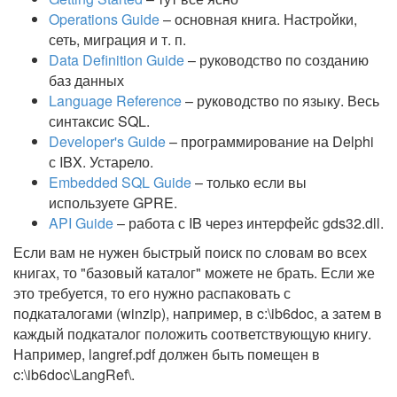
Operations Guide
– основная книга. Настройки,
сеть, миграция и т. п.
Data Definition Guide
– руководство по созданию
баз данных
Language Reference
– руководство по языку. Весь
синтаксис SQL.
Developer's Guide
– программирование на Delphi
с IBX. Устарело.
Embedded SQL Guide
– только если вы
используете GPRE.
API Guide
– работа с IB через интерфейс gds32.dll.
Если вам не нужен быстрый поиск по словам во всех
книгах, то "базовый каталог" можете не брать. Если же
это требуется, то его нужно распаковать с
подкаталогами (winzip), например, в c:\ib6doc, а затем в
каждый подкаталог положить соответствующую книгу.
Например, langref.pdf должен быть помещен в
c:\ib6doc\LangRef\.