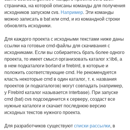
страничка, на которой описаны команды для получения
исходников запуском cvs.
Например
. Эти команды
можно записать в bat или cmd, и из командной строки
обновлять исходники.
Для каждого проекта с исходными текстами ниже даны
ссылки на готовые cmd-файлы для скачивания с
исходниками. Если вы собираетесь брать более одного
проекта, то имеет смысл организовать каталог x:\ib6, а
в нем подкаталоги borland и firebird, в которые и
положить соответствующие cmd. Не рекомендуется
класть некоторые cmd в один каталог, т. к. названия
проектов (и подкаталогов) могут совпадать (например,
у Firebird каталог называется interbase). При запуске
cmd (bat) cvs подсоединится к серверу, создаст все
нужные каталоги и скачает последнюю версию
исходных текстов нужного проекта.
Для разработчиков существуют
списки рассылки
, в