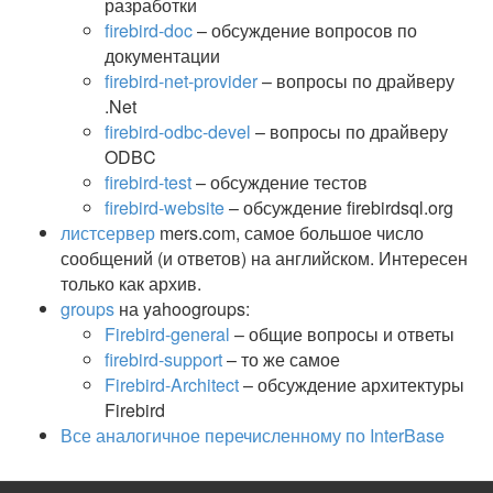
разработки
firebird-doc
– обсуждение вопросов по
документации
firebird-net-provider
– вопросы по драйверу
.Net
firebird-odbc-devel
– вопросы по драйверу
ODBC
firebird-test
– обсуждение тестов
firebird-website
– обсуждение firebirdsql.org
листсервер
mers.com, самое большое число
сообщений (и ответов) на английском. Интересен
только как архив.
groups
на yahoogroups:
Firebird-general
– общие вопросы и ответы
firebird-support
– то же самое
Firebird-Architect
– обсуждение архитектуры
Firebird
Все аналогичное перечисленному по InterBase