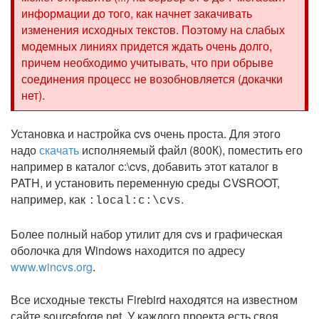
информации до того, как начнет закачивать
изменения исходных текстов. Поэтому на слабых
модемных линиях придется ждать очень долго,
причем необходимо учитывать, что при обрыве
соединения процесс не возобновляется (докачки
нет).
Установка и настройка cvs очень проста. Для этого
надо
скачать
исполняемый файл (800К), поместить его
например в каталог c:\cvs, добавить этот каталог в
PATH, и установить переменную среды CVSROOT,
например, как
.
:local:c:\cvs
Более полный набор утилит для cvs и графическая
оболочка для Windows находится по адресу
www.wincvs.org
.
Все исходные тексты Firebird находятся на известном
сайте sourceforge.net. У каждого проекта есть своя