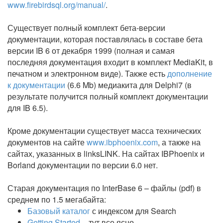
www.firebirdsql.org/manual/
.
Существует полный комплект бета-версии
документации, которая поставлялась в составе бета
версии IB 6 от декабря 1999 (полная и самая
последняя документация входит в комплект MediaKit, в
печатном и электронном виде). Также есть
дополнение
к документации
(6.6 Mb) медиакита для Delphi7 (в
результате получится полный комплект документации
для IB 6.5).
Кроме документации существует масса технических
документов на сайте
www.ibphoenix.com
, а также на
сайтах, указанных в linksLINK. На сайтах IBPhoenix и
Borland документации по версии 6.0 нет.
Старая документация по InterBase 6 – файлы (pdf) в
среднем по 1.5 мегабайта:
Базовый каталог
с индексом для Search
Getting Started
– тут все ясно