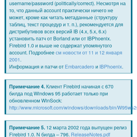
username/password (politically/correct). Несмотря на
то, что данный account практически ничего не
может, кроме как читать метаданные (структуру
таблиц, текст процедур и т. п.), рекомендуется для
дистрибутивов всех версий IB (4.x, 5.x, 6.x)
установить патч от Borland или от IBPhoenix.
Firebird 1.0 и выше не содержат упомянутого
account. Подробнее
см новости от 11 и 12 января
2001
.
Информация и патчи от
Embarcadero
и
IBPhoenix
.
Примечание 4.
Клиент Firebird начиная с 670
билда под Windows 95 работает только при
обновленном WinSock:
http://www.microsoft.com/windows/downloads/bin/W95ws2
Примечание 5.
12 марта 2002 года выпущен релиз
Firebird 1.0. N билда – 796.
ReleaseNotes.pdf