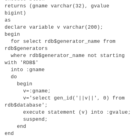
returns (gname varchar(32), gvalue
bigint)
as
declare variable v varchar(200);
begin
for select rdb$generator_name from
rdb$generators
where rdb$generator_name not starting
with 'RDB$'
into :gname
do
begin
v=:gname;
v='select gen_id('||v||', 0) from
rdb$database';
execute statement (v) into :gvalue;
suspend;
end
end