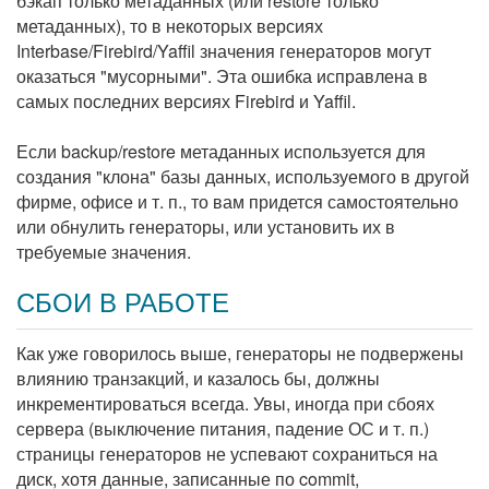
бэкап только метаданных (или restore только
метаданных), то в некоторых версиях
Interbase/Firebird/Yaffil значения генераторов могут
оказаться "мусорными". Эта ошибка исправлена в
самых последних версиях Firebird и Yaffil.
Если backup/restore метаданных используется для
создания "клона" базы данных, используемого в другой
фирме, офисе и т. п., то вам придется самостоятельно
или обнулить генераторы, или установить их в
требуемые значения.
СБОИ В РАБОТЕ
Как уже говорилось выше, генераторы не подвержены
влиянию транзакций, и казалось бы, должны
инкрементироваться всегда. Увы, иногда при сбоях
сервера (выключение питания, падение ОС и т. п.)
страницы генераторов не успевают сохраниться на
диск, хотя данные, записанные по commit,