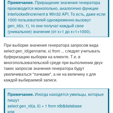
Примечание.
Приращение значения генератора
производится монопольно, аналогично функции
InterlockedIncrement в Win32 API. То есть, даже если
1000 пользователей одновременно вызовут
gen_id(x, 1), то они получат каждый свое
(уникальное) значение (от x+1 до x+1+1000).
При выборке значения генератора запросом вида
select gen_id(genname, x) from ... следует учитывать
буферизацию выборки на клиенте. Т.е. в
многопользовательской среде при выполнении двух
таких запросов значения генератора будут
увеличиваться "пачками", а не на величину x для
каждой выбираемой записи.
Примечание.
Иногда находятся умельцы, которые
пишут
select gen_id(a, 0) + 1 from rdb$database
или