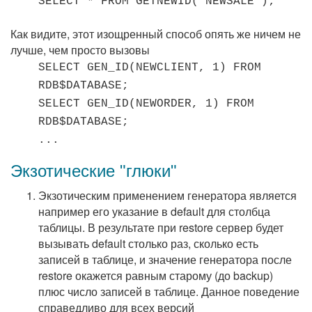
SELECT * FROM GETNEWID('NEWSALE');
Как видите, этот изощренный способ опять же ничем не
лучше, чем просто вызовы
SELECT GEN_ID(NEWCLIENT, 1) FROM
RDB$DATABASE;
SELECT GEN_ID(NEWORDER, 1) FROM
RDB$DATABASE;
...
Экзотические "глюки"
Экзотическим применением генератора является
например его указание в default для столбца
таблицы. В результате при restore сервер будет
вызывать default столько раз, сколько есть
записей в таблице, и значение генератора после
restore окажется равным старому (до backup)
плюс число записей в таблице. Данное поведение
справедливо для всех версий