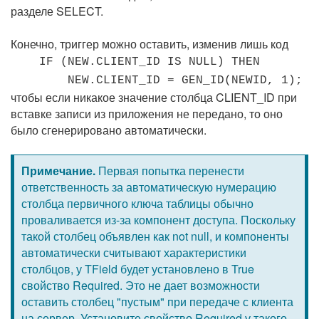
разделе SELECT.
Конечно, триггер можно оставить, изменив лишь код
IF (NEW.CLIENT_ID IS NULL) THEN
NEW.CLIENT_ID = GEN_ID(NEWID, 1);
чтобы если никакое значение столбца CLIENT_ID при
вставке записи из приложения не передано, то оно
было сгенерировано автоматически.
Примечание.
Первая попытка перенести
ответственность за автоматическую нумерацию
столбца первичного ключа таблицы обычно
проваливается из-за компонент доступа. Поскольку
такой столбец объявлен как not null, и компоненты
автоматически считывают характеристики
столбцов, у TField будет установлено в True
свойство Required. Это не дает возможности
оставить столбец "пустым" при передаче с клиента
на сервер. Установите свойство Required у такого