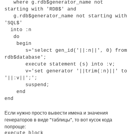
where g.rdb$generator_name not
starting with 'RDB$' and
g.rdb$generator_name not starting with
'SQL$'
into :n
do
begin
s='select gen_id('||:n||', 0) from
rdb$database';
execute statement (s) into :v;
v='set generator '||trim(:n)||' to
'||:v||';';
suspend;
end
end
Если нужно просто вывести имена и значения
генераторов в виде "таблицы", то вот кусок кода
попроще:
execute block