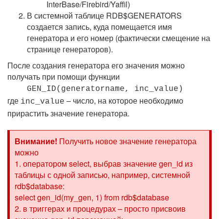
InterBase/Firebird/Yaffil)
В системной таблице RDB$GENERATORS
создается запись, куда помещается имя
генератора и его номер (фактически смещение на
странице генераторов).
После создания генератора его значения можно
получать при помощи функции
GEN_ID(generatorname, inc_value)
где
– число, на которое необходимо
inc_value
прирастить значение генератора.
Внимание!
Получить новое значение генератора
можно
1. оператором select, выбрав значение gen_id из
таблицы с одной записью, например, системной
rdb$database:
select gen_id(my_gen, 1) from rdb$database
2. в триггерах и процедурах – просто присвоив