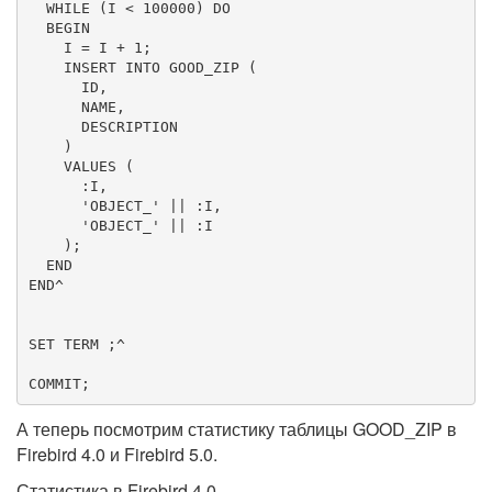
  WHILE (I < 
100000
) DO

BEGIN
    I = I + 
1
;

INSERT
INTO
 GOOD_ZIP (

      ID,

      NAME,

      DESCRIPTION

    )

VALUES
 (

      :I,

'
OBJECT_
'
 || :I,

'
OBJECT_
'
 || :I

    );

END
END
^

SET
 TERM ;^

COMMIT
;
А теперь посмотрим статистику таблицы GOOD_ZIP в
Firebird 4.0 и Firebird 5.0.
Статистика в Firebird 4.0