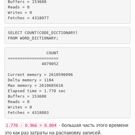
Buffers = 153600

Reads = 0

Writes = 0

Fetches = 4318077
SELECT
COUNT
FROM
 WORD_DICTIONARY;
                COUNT

=====================

              4079052

Current memory = 2610596096

Delta memory = 1184

Max memory = 2610685616

Elapsed time = 1.770 sec

Buffers = 153600

Reads = 0

Writes = 0

Fetches = 4318083
- большая часть этого времени
1.770 - 0.966 = 0.804
это как раз затраты на распаковку записей.