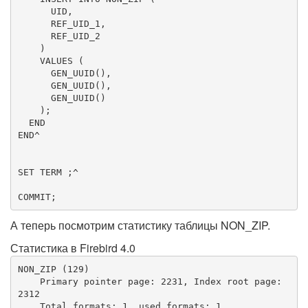
      UID,

      REF_UID_1,

      REF_UID_2

    )

VALUES
 (

      GEN_UUID(),

      GEN_UUID(),

      GEN_UUID()

    );

END
END
^

SET
 TERM ;^

COMMIT
;
А теперь посмотрим статистику таблицы NON_ZIP.
Статистика в Firebird 4.0
NON_ZIP (129)

    Primary pointer page: 2231, Index root page: 
2312

    Total formats: 1, used formats: 1
