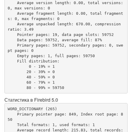
    Average version length: 0.00, total versions: 
0, max versions: 0

    Average fragment length: 0.00, total fragment
s: 0, max fragments: 0

    Average unpacked length: 670.00, compression 
ratio: 3.49

    Pointer pages: 19, data page slots: 59752

    Data pages: 59752, average fill: 87%

    Primary pages: 59752, secondary pages: 0, swe
pt pages: 0

    Empty pages: 1, full pages: 59750

    Fill distribution:

         0 - 19% = 1

        20 - 39% = 0

        40 - 59% = 0

        60 - 79% = 1

        80 - 99% = 59750
Статистика в Firebird 5.0
WORD_DICTIONARY (265)

    Primary pointer page: 849, Index root page: 8
50

    Total formats: 1, used formats: 1

    Average record length: 215.83, total records: 