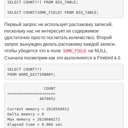
SELECT
COUNT
(*) 
FROM
 BIG_TABLE;

SELECT
COUNT
(SOME_FIELD) 
FROM
 BIG_TABLE;
Первый запрос не использует распаковку записей,
поскольку нас не интересует их содержимое
(достаточно просто посчитать количество). Второй
запрос вынужден делать распаковку каждой записи,
чтобы убедится что в поле
не NULL.
SOME_FIELD
Сначала посмотрим как это выполняется в Firebird 4.0.
SELECT
COUNT
FROM
 WORD_DICTIONARY;
                COUNT

=====================

              4079052

Current memory = 2610594912

Delta memory = 0

Max memory = 2610680272

Elapsed time = 0.966 sec
