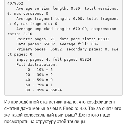
4079052

    Average version length: 0.00, total versions: 
0, max versions: 0

    Average fragment length: 0.00, total fragment
s: 0, max fragments: 0

    Average unpacked length: 670.00, compression 
ratio: 3.10

    Pointer pages: 21, data page slots: 65832

    Data pages: 65832, average fill: 88%

    Primary pages: 65832, secondary pages: 0, swe
pt pages: 0

    Empty pages: 4, full pages: 65824

    Fill distribution:

         0 - 19% = 5

        20 - 39% = 2

        40 - 59% = 0

        60 - 79% = 1

        80 - 99% = 65824
Из приведённой статистики видно, что коэффициент
сжатия даже меньше чем в Firebird 4.0. Так за счёт чего
же такой колоссальный выигрыш? Для этого надо
посмотреть на структуру этой таблицы: