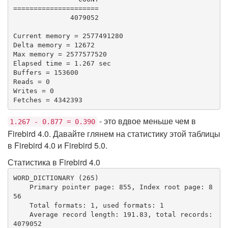
=====================

              4079052

Current memory = 2577491280

Delta memory = 12672

Max memory = 2577577520

Elapsed time = 1.267 sec

Buffers = 153600

Reads = 0

Writes = 0

Fetches = 4342393
- это вдвое меньше чем в
1.267 - 0.877 = 0.390
Firebird 4.0. Давайте глянем на статистику этой таблицы
в Firebird 4.0 и Firebird 5.0.
Статистика в Firebird 4.0
WORD_DICTIONARY (265)

    Primary pointer page: 855, Index root page: 8
56

    Total formats: 1, used formats: 1

    Average record length: 191.83, total records: 
4079052
