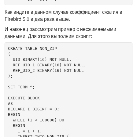
Как видите в данном случае коэффициент сжатия в
Firebird 5.0 в два раза выше.
И наконец рассмотрим пример с несжимаемыми
данными. Для этого выполним скрипт:
CREATE
TABLE
 NON_ZIP

(

  UID 
BINARY
(
16
) 
NOT
NULL
,

  REF_UID_1 
BINARY
(
16
) 
NOT
NULL
,

  REF_UID_2 
BINARY
(
16
) 
NOT
NULL
);

SET
 TERM ^;

AS
DECLARE I 
BIGINT
 = 
0
BEGIN
  WHILE (I < 
100000
) DO

BEGIN
    I = I + 
1
;

INSERT
INTO
 NON_ZIP (
