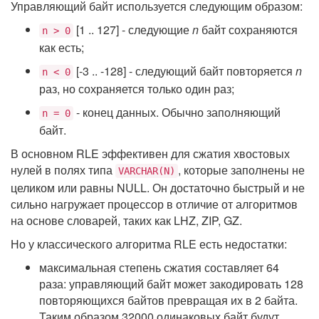
Управляющий байт используется следующим образом:
[1 .. 127] - следующие
n
байт сохраняются
n > 0
как есть;
[-3 .. -128] - следующий байт повторяется
n
n < 0
раз, но сохраняется только один раз;
- конец данных. Обычно заполняющий
n = 0
байт.
В основном RLE эффективен для сжатия хвостовых
нулей в полях типа
, которые заполнены не
VARCHAR(N)
целиком или равны NULL. Он достаточно быстрый и не
сильно нагружает процессор в отличие от алгоритмов
на основе словарей, таких как LHZ, ZIP, GZ.
Но у классического алгоритма RLE есть недостатки:
максимальная степень сжатия составляет 64
раза: управляющий байт может закодировать 128
повторяющихся байтов превращая их в 2 байта.
Таким образом 32000 одинаковых байт будут