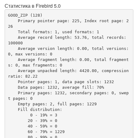
Статистика в Firebird 5.0
GOOD_ZIP (128)

    Primary pointer page: 225, Index root page: 2
26

    Total formats: 1, used formats: 1

    Average record length: 53.76, total records: 
100000

    Average version length: 0.00, total versions: 
0, max versions: 0

    Average fragment length: 0.00, total fragment
s: 0, max fragments: 0

    Average unpacked length: 4420.00, compression 
ratio: 82.22

    Pointer pages: 1, data page slots: 1232

    Data pages: 1232, average fill: 70%

    Primary pages: 1232, secondary pages: 0, swep
t pages: 0

    Empty pages: 2, full pages: 1229

    Fill distribution:

         0 - 19% = 3

        20 - 39% = 0

        40 - 59% = 0

        60 - 79% = 1229

        80 - 99% = 0