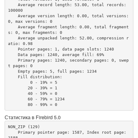
    Average record length: 53.00, total records: 
100000

    Average version length: 0.00, total versions: 
0, max versions: 0

    Average fragment length: 0.00, total fragment
s: 0, max fragments: 0

    Average unpacked length: 52.00, compression r
atio: 0.98

    Pointer pages: 1, data page slots: 1240

    Data pages: 1240, average fill: 69%

    Primary pages: 1240, secondary pages: 0, swep
t pages: 0

    Empty pages: 5, full pages: 1234

    Fill distribution:

         0 - 19% = 5

        20 - 39% = 1

        40 - 59% = 0

        60 - 79% = 1234

        80 - 99% = 0
Статистика в Firebird 5.0
NON_ZIP (129)

    Primary pointer page: 1587, Index root page: 
1588
