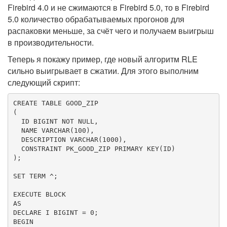
Firebird 4.0 и не сжимаются в Firebird 5.0, то в Firebird
5.0 количество обрабатываемых прогонов для
распаковки меньше, за счёт чего и получаем выигрыш
в производительности.
Теперь я покажу пример, где новый алгоритм RLE
сильно выигрывает в сжатии. Для этого выполним
следующий скрипт:
CREATE
TABLE
 GOOD_ZIP

(

  ID 
BIGINT
NOT
NULL
,

  NAME 
VARCHAR
(
100
),

  DESCRIPTION 
VARCHAR
(
1000
),

CONSTRAINT
 PK_GOOD_ZIP 
PRIMARY
KEY
(ID)

);

SET
 TERM ^;

AS
DECLARE I 
BIGINT
 = 
0
BEGIN