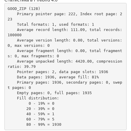
GOOD_ZIP (128)

    Primary pointer page: 222, Index root page: 2
23

    Total formats: 1, used formats: 1

    Average record length: 111.09, total records: 
100000

    Average version length: 0.00, total versions: 
0, max versions: 0

    Average fragment length: 0.00, total fragment
s: 0, max fragments: 0

    Average unpacked length: 4420.00, compression 
ratio: 39.79

    Pointer pages: 2, data page slots: 1936

    Data pages: 1936, average fill: 81%

    Primary pages: 1936, secondary pages: 0, swep
t pages: 0

    Empty pages: 0, full pages: 1935

    Fill distribution:

         0 - 19% = 0

        20 - 39% = 0

        40 - 59% = 1

        60 - 79% = 5

        80 - 99% = 1930