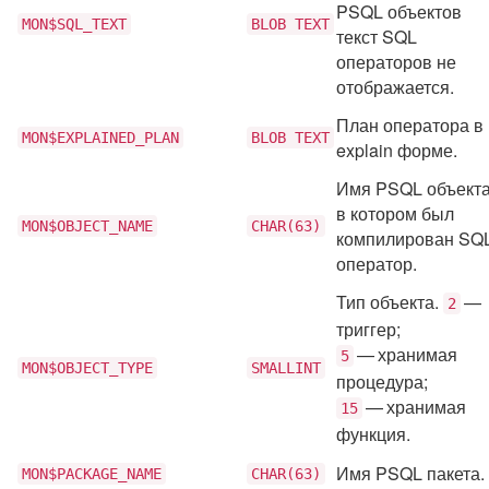
PSQL объектов
MON$SQL_TEXT
BLOB TEXT
текст SQL
операторов не
отображается.
План оператора в
MON$EXPLAINED_PLAN
BLOB TEXT
explain форме.
Имя PSQL объекта
в котором был
MON$OBJECT_NAME
CHAR(63)
компилирован SQ
оператор.
Тип объекта.
—
2
триггер;
— хранимая
5
MON$OBJECT_TYPE
SMALLINT
процедура;
— хранимая
15
функция.
Имя PSQL пакета.
MON$PACKAGE_NAME
CHAR(63)