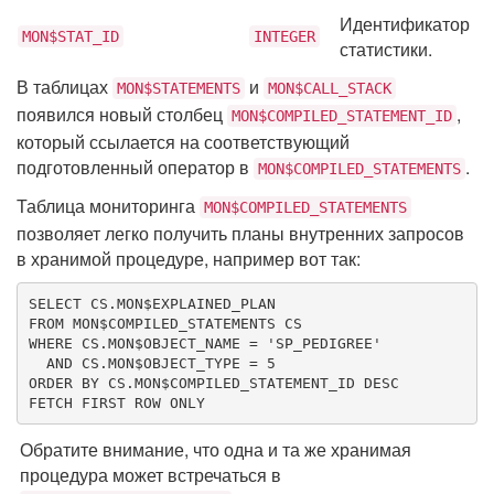
Идентификатор
MON$STAT_ID
INTEGER
статистики.
В таблицах
и
MON$STATEMENTS
MON$CALL_STACK
появился новый столбец
,
MON$COMPILED_STATEMENT_ID
который ссылается на соответствующий
подготовленный оператор в
.
MON$COMPILED_STATEMENTS
Таблица мониторинга
MON$COMPILED_STATEMENTS
позволяет легко получить планы внутренних запросов
в хранимой процедуре, например вот так:
SELECT
FROM
WHERE
 CS.MON$OBJECT_NAME = 
'
SP_PEDIGREE
'
AND
 CS.MON$OBJECT_TYPE = 
5
ORDER
BY
 CS.MON$COMPILED_STATEMENT_ID 
DESC
FETCH FIRST 
ROW
 ONLY
Обратите внимание, что одна и та же хранимая
процедура может встречаться в