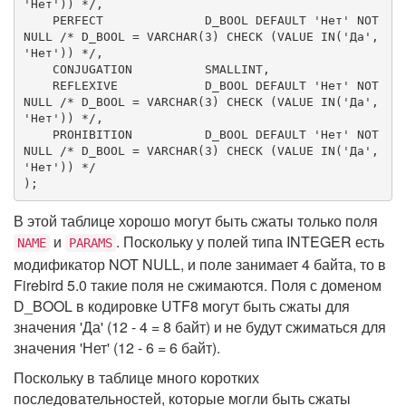
'Нет')) */
,

    PERFECT              D_BOOL 
DEFAULT
'
Нет
'
NOT
NULL
/* D_BOOL = VARCHAR(3) CHECK (VALUE IN('Да', 
'Нет')) */
,

    CONJUGATION          
SMALLINT
,

    REFLEXIVE            D_BOOL 
DEFAULT
'
Нет
'
NOT
NULL
/* D_BOOL = VARCHAR(3) CHECK (VALUE IN('Да', 
'Нет')) */
,

    PROHIBITION          D_BOOL 
DEFAULT
'
Нет
'
NOT
NULL
/* D_BOOL = VARCHAR(3) CHECK (VALUE IN('Да', 
'Нет')) */
);
В этой таблице хорошо могут быть сжаты только поля
и
. Поскольку у полей типа INTEGER есть
NAME
PARAMS
модификатор NOT NULL, и поле занимает 4 байта, то в
Firebird 5.0 такие поля не сжимаются. Поля с доменом
D_BOOL в кодировке UTF8 могут быть сжаты для
значения 'Да' (12 - 4 = 8 байт) и не будут сжиматься для
значения 'Нет' (12 - 6 = 6 байт).
Поскольку в таблице много коротких
последовательностей, которые могли быть сжаты