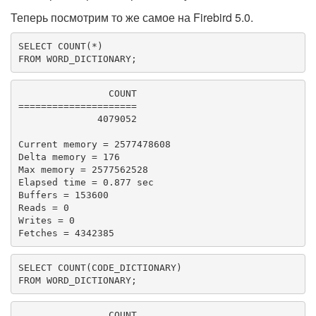
Теперь посмотрим то же самое на Firebird 5.0.
SELECT
COUNT
FROM
 WORD_DICTIONARY;
                COUNT

=====================

              4079052

Current memory = 2577478608

Delta memory = 176

Max memory = 2577562528

Elapsed time = 0.877 sec

Buffers = 153600

Reads = 0

Writes = 0

Fetches = 4342385
SELECT
COUNT
FROM
 WORD_DICTIONARY;
                COUNT
