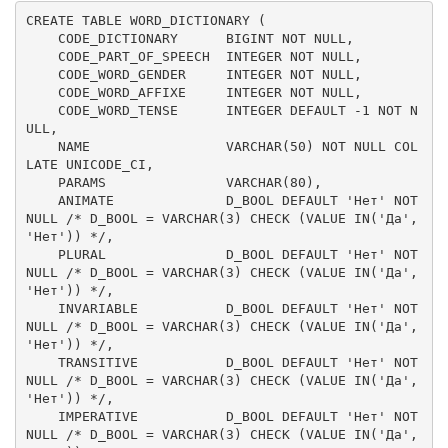
CREATE
TABLE
 WORD_DICTIONARY (

    CODE_DICTIONARY      
BIGINT
NOT
NULL
,

    CODE_PART_OF_SPEECH  
INTEGER
NOT
NULL
,

    CODE_WORD_GENDER     
INTEGER
NOT
NULL
,

    CODE_WORD_AFFIXE     
INTEGER
NOT
NULL
,

    CODE_WORD_TENSE      
INTEGER
DEFAULT
-1
NOT
N
ULL
,

    NAME                 
VARCHAR
(
50
) 
NOT
NULL
COL
LATE
 UNICODE_CI,

    PARAMS               
VARCHAR
(
80
),

    ANIMATE              D_BOOL 
DEFAULT
'
Нет
'
NOT
NULL
/* D_BOOL = VARCHAR(3) CHECK (VALUE IN('Да', 
'Нет')) */
,

    PLURAL               D_BOOL 
DEFAULT
'
Нет
'
NOT
NULL
/* D_BOOL = VARCHAR(3) CHECK (VALUE IN('Да', 
'Нет')) */
,

    INVARIABLE           D_BOOL 
DEFAULT
'
Нет
'
NOT
NULL
/* D_BOOL = VARCHAR(3) CHECK (VALUE IN('Да', 
'Нет')) */
,

    TRANSITIVE           D_BOOL 
DEFAULT
'
Нет
'
NOT
NULL
/* D_BOOL = VARCHAR(3) CHECK (VALUE IN('Да', 
'Нет')) */
,

    IMPERATIVE           D_BOOL 
DEFAULT
'
Нет
'
NOT
NULL
/* D_BOOL = VARCHAR(3) CHECK (VALUE IN('Да', 