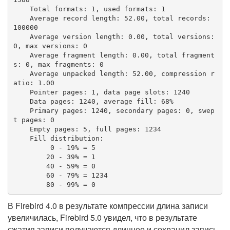
    Total formats: 1, used formats: 1

    Average record length: 52.00, total records: 
100000

    Average version length: 0.00, total versions: 
0, max versions: 0

    Average fragment length: 0.00, total fragment
s: 0, max fragments: 0

    Average unpacked length: 52.00, compression r
atio: 1.00

    Pointer pages: 1, data page slots: 1240

    Data pages: 1240, average fill: 68%

    Primary pages: 1240, secondary pages: 0, swep
t pages: 0

    Empty pages: 5, full pages: 1234

    Fill distribution:

         0 - 19% = 5

        20 - 39% = 1

        40 - 59% = 0

        60 - 79% = 1234

        80 - 99% = 0
В Firebird 4.0 в результате компрессии длина записи
увеличилась, Firebird 5.0 увидел, что в результате
сжатия записи получаются длиннее и сохранил запись