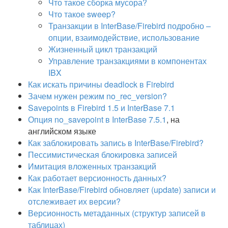
Что такое сборка мусора?
Что такое sweep?
Транзакции в InterBase/Firebird подробно –
опции, взаимодействие, использование
Жизненный цикл транзакций
Управление транзакциями в компонентах
IBX
Как искать причины deadlock в Firebird
Зачем нужен режим no_rec_version?
Savepoints в Firebird 1.5 и InterBase 7.1
Опция no_savepoint в InterBase 7.5.1
, на
английском языке
Как заблокировать запись в InterBase/Firebird?
Пессимистическая блокировка записей
Имитация вложенных транзакций
Как работает версионность данных?
Как InterBase/Firebird обновляет (update) записи и
отслеживает их версии?
Версионность метаданных (структур записей в
таблицах)