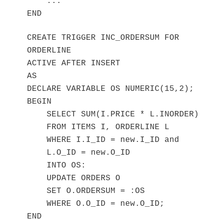
...
END
CREATE TRIGGER INC_ORDERSUM FOR
ORDERLINE
ACTIVE AFTER INSERT
AS
DECLARE VARIABLE OS NUMERIC(15,2);
BEGIN
SELECT SUM(I.PRICE * L.INORDER)
FROM ITEMS I, ORDERLINE L
WHERE I.I_ID = new.I_ID and
L.O_ID = new.O_ID
INTO OS:
UPDATE ORDERS O
SET O.ORDERSUM = :OS
WHERE O.O_ID = new.O_ID;
END