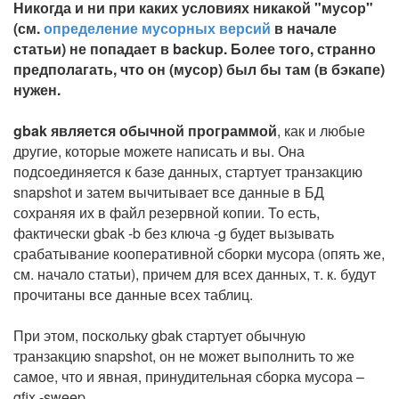
Никогда и ни при каких условиях никакой "мусор"
(см.
определение мусорных версий
в начале
статьи) не попадает в backup. Более того, странно
предполагать, что он (мусор) был бы там (в бэкапе)
нужен.
gbak является обычной программой
, как и любые
другие, которые можете написать и вы. Она
подсоединяется к базе данных, стартует транзакцию
snapshot и затем вычитывает все данные в БД
сохраняя их в файл резервной копии. То есть,
фактически gbak -b без ключа -g будет вызывать
срабатывание кооперативной сборки мусора (опять же,
см. начало статьи), причем для всех данных, т. к. будут
прочитаны все данные всех таблиц.
При этом, поскольку gbak стартует обычную
транзакцию snapshot, он не может выполнить то же
самое, что и явная, принудительная сборка мусора –
gfix -sweep.