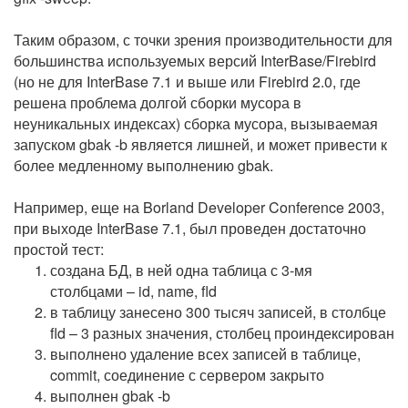
Таким образом, с точки зрения производительности для
большинства используемых версий InterBase/Firebird
(но не для InterBase 7.1 и выше или Firebird 2.0, где
решена проблема долгой сборки мусора в
неуникальных индексах) сборка мусора, вызываемая
запуском gbak -b является лишней, и может привести к
более медленному выполнению gbak.
Например, еще на Borland Developer Conference 2003,
при выходе InterBase 7.1, был проведен достаточно
простой тест:
создана БД, в ней одна таблица с 3-мя
столбцами – id, name, fld
в таблицу занесено 300 тысяч записей, в столбце
fld – 3 разных значения, столбец проиндексирован
выполнено удаление всех записей в таблице,
commit, соединение с сервером закрыто
выполнен gbak -b