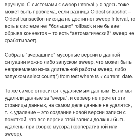
вручную. С системами с sweep interval > 0 здесь тоже
может быть проблема, если разница Oldest snapshot –
Oldest transaction никогда не достигнет sweep interval, то
есть в системе нет "больших" rollback и не бывает
обрыва коннектов – то есть "автоматический" sweep не
срабатывает).
Собрать "вчерашние" мусорные версии в данной
ситуации можно либо запуском sweep, что может быть
неприемлемо из-за длительной работы sweep, либо
запуском select count(*) from test where ts < current_date.
То же самое относится к удаляемым данным. Если мы
удалили данные за "вчера", и сервер не прочтет эти
страницы данных, на самом деле данные не удалятся,
т. к. удаление – это создание новой версии записи с
пометкой, что все версии этой записи должны быть
удалены при сборке мусора (кооперативной или
sweep).