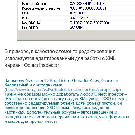
В примере, в качестве элемента редактирования
используется адаптированный для работы с XML
вариант Object Inspector.
За основу был взял
TZPropList
от Genadie Zuev, благо он
бесплатный и с исходниками
(
http://www.torry.net/vcl/vcltools/objectinspectors/zproplst.zip
).
Таким же образом можно доработать любой Object Inpector –
На входе он получает ссылку на два XML узла – XSD схема и
собственно редактируемый объект. Если объект пустой, он
создается на основе XSD схемы. Результат виден на
картинках. Дополнительные бонусы – автозавершение и
выпадающие списки для перечислимых типов, учет форматов
и масок для прочих типов.