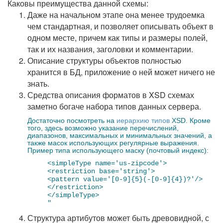
Каковы преимущества данной схемы:
Даже на начальном этапе она менее трудоемка
чем стандартная, и позволяет описывать объект в
одном месте, причем как типы и размеры полей,
так и их названия, заголовки и комментарии.
Описание структуры объектов полностью
хранится в БД, приложение о ней может ничего не
знать.
Средства описания форматов в XSD схемах
заметно богаче набора типов данных сервера.
Достаточно посмотреть на
иерархию типов
XSD. Кроме
того, здесь возможно указание перечислений,
диапазонов, максимальных и минимальных значений, а
также масок использующих регулярные выражения.
Пример типа использующего маску (почтовый индекс):
<simpleType name='us-zipcode'>
<restriction base='string'>
<pattern value='[0-9]{5}(-[0-9]{4})?'/>
</restriction>
</simpleType>
"
Структура артибутов может быть древовидной, с