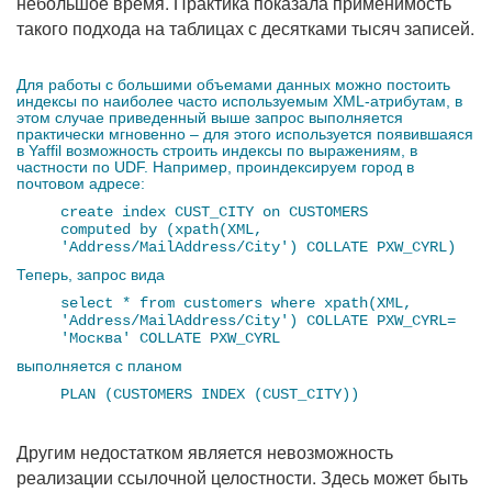
небольшое время. Практика показала применимость
такого подхода на таблицах с десятками тысяч записей.
Для работы с большими объемами данных можно постоить
индексы по наиболее часто используемым XML-атрибутам, в
этом случае приведенный выше запрос выполняется
практически мгновенно – для этого используется появившаяся
в Yaffil возможность строить индексы по выражениям, в
частности по UDF. Например, проиндексируем город в
почтовом адресе:
create index CUST_CITY on CUSTOMERS
computed by (xpath(XML,
'Address/MailAddress/City') COLLATE PXW_CYRL)
Теперь, запрос вида
select * from customers where xpath(XML,
'Address/MailAddress/City') COLLATE PXW_CYRL=
'Москва' COLLATE PXW_CYRL
выполняется с планом
PLAN (CUSTOMERS INDEX (CUST_CITY))
Другим недостатком является невозможность
реализации ссылочной целостности. Здесь может быть