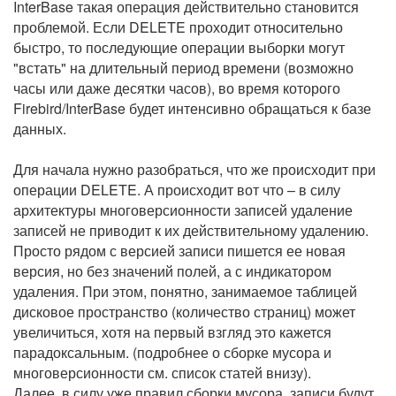
InterBase такая операция действительно становится
проблемой. Если DELETE проходит относительно
быстро, то последующие операции выборки могут
"встать" на длительный период времени (возможно
часы или даже десятки часов), во время которого
Firebird/InterBase будет интенсивно обращаться к базе
данных.
Для начала нужно разобраться, что же происходит при
операции DELETE. А происходит вот что
–
в силу
архитектуры многоверсионности записей удаление
записей не приводит к их действительному удалению.
Просто рядом с версией записи пишется ее новая
версия, но без значений полей, а с индикатором
удаления. При этом, понятно, занимаемое таблицей
дисковое пространство (количество страниц) может
увеличиться, хотя на первый взгляд это кажется
парадоксальным. (подробнее о сборке мусора и
многоверсионности см. список статей внизу).
Далее, в силу уже правил сборки мусора, записи будут