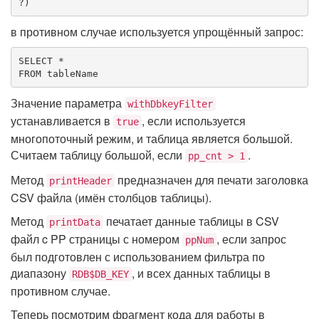
?)
в противном случае используется упрощённый запрос:
SELECT
FROM
 tableName
Значение параметра
withDbkeyFilter
устанавливается в
, если используется
true
многопоточный режим, и таблица является большой.
Считаем таблицу большой, если
.
pp_cnt > 1
Метод
предназначен для печати заголовка
printHeader
CSV файла (имён столбцов таблицы).
Метод
печатает данные таблицы в CSV
printData
файл c PP страницы с номером
, если запрос
ppNum
был подготовлен с использованием фильтра по
диапазону
, и всех данных таблицы в
RDB$DB_KEY
противном случае.
Теперь посмотрим фрагмент кода для работы в