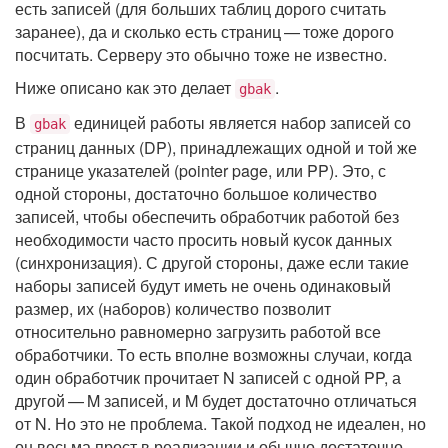
есть записей (для больших таблиц дорого считать
заранее), да и сколько есть страниц — тоже дорого
посчитать. Серверу это обычно тоже не известно.
Ниже описано как это делает
.
gbak
В
единицей работы является набор записей со
gbak
страниц данных (DP), принадлежащих одной и той же
странице указателей (pointer page, или PP). Это, с
одной стороны, достаточно большое количество
записей, чтобы обеспечить обработчик работой без
необходимости часто просить новый кусок данных
(синхронизация). С другой стороны, даже если такие
наборы записей будут иметь не очень одинаковый
размер, их (наборов) количество позволит
относительно равномерно загрузить работой все
обработчики. То есть вполне возможны случаи, когда
один обработчик прочитает N записей с одной PP, а
другой — M записей, и M будет достаточно отличаться
от N. Но это не проблема. Такой подход не идеален, но
он весьма прост в реализации и обычно достаточно