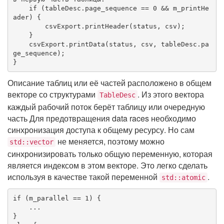
if
 (tableDesc.page_sequence == 
0
 && m_printHe
ader) {

        csvExport.printHeader(status, csv);

    }

    csvExport.printData(status, csv, tableDesc.pa
ge_sequence);

}
Описание таблиц или её частей расположено в общем
векторе со структурами
. Из этого вектора
TableDesc
каждый рабочий поток берёт таблицу или очередную
часть Для предотвращения data races необходимо
синхронизация доступа к общему ресурсу. Но сам
не меняется, поэтому можно
std::vector
синхронизировать только общую переменную, которая
является индексом в этом векторе. Это легко сделать
используя в качестве такой переменной
.
std::atomic
if
 (m_parallel == 
1
) {

    ...
