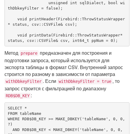
unsigned
int
 sqlDialect, 
bool
 wi
thDbkeyFilter = 
false
)
;

void
printHeader
(Firebird::ThrowStatusWrapper
* status, csv::CSVFile& csv)
;

void
printData
(Firebird::ThrowStatusWrapper* 
status, csv::CSVFile& csv, 
int64_t
 ppNum = 
0
)
;
Метод
предназначен для построения и
prepare
подготовки запроса, который используется для
экспорта таблицы в формат CSV. Внутренний запрос
строится по разному в зависимости от параметра
. Если
, то
withDbkeyFilter
withDbkeyFilter = true
запрос строится с фильтрацией по диапазону
:
RDB$DB_KEY
SELECT
FROM
WHERE
 RDB$DB_KEY >= MAKE_DBKEY(
'tableName'
, 
0
, 
0
, 
?)

AND
 RDB$DB_KEY < MAKE_DBKEY(
'tableName'
, 
0
, 
0
, 