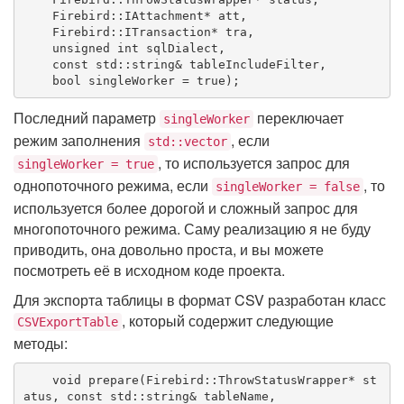
    Firebird::IAttachment* att,

    Firebird::ITransaction* tra,

unsigned
int
 sqlDialect,

const
std
::
string
& tableIncludeFilter,

bool
 singleWorker = 
true
)
;
Последний параметр
переключает
singleWorker
режим заполнения
, если
std::vector
, то используется запрос для
singleWorker = true
однопоточного режима, если
, то
singleWorker = false
используется более дорогой и сложный запрос для
многопоточного режима. Саму реализацию я не буду
приводить, она довольно проста, и вы можете
посмотреть её в исходном коде проекта.
Для экспорта таблицы в формат CSV разработан класс
, который содержит следующие
CSVExportTable
методы:
void
prepare
(Firebird::ThrowStatusWrapper* st
atus, 
const
std
::
string
& tableName,
