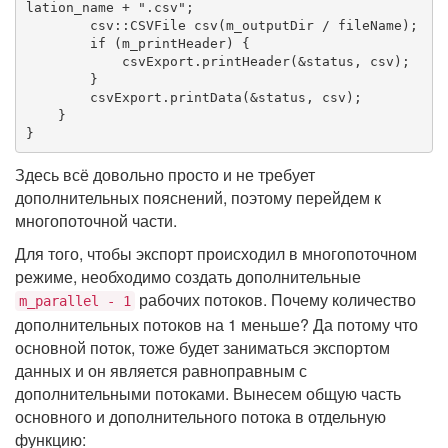
lation_name + 
".csv"
;

csv::CSVFile 
csv
(m_outputDir / fileName)
;

if
 (m_printHeader) {

            csvExport.printHeader(&status, csv);

        }

        csvExport.printData(&status, csv);

    }

}
Здесь всё довольно просто и не требует
дополнительных пояснений, поэтому перейдем к
многопоточной части.
Для того, чтобы экспорт происходил в многопоточном
режиме, необходимо создать дополнительные
рабочих потоков. Почему количество
m_parallel - 1
дополнительных потоков на 1 меньше? Да потому что
основной поток, тоже будет заниматься экспортом
данных и он является равноправным с
дополнительными потоками. Вынесем общую часть
основного и дополнительного потока в отдельную
функцию: