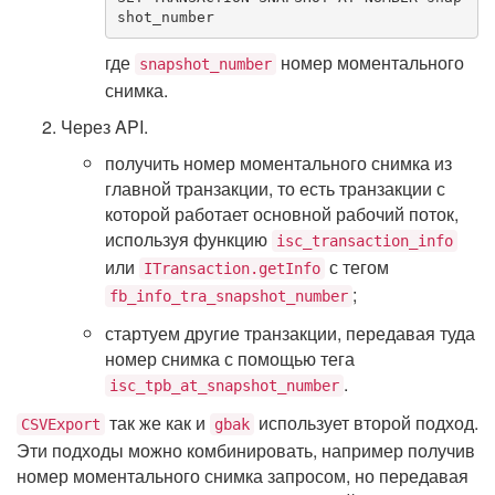
shot_number
где
номер моментального
snapshot_number
снимка.
Через API.
получить номер моментального снимка из
главной транзакции, то есть транзакции с
которой работает основной рабочий поток,
используя функцию
isc_transaction_info
или
с тегом
ITransaction.getInfo
;
fb_info_tra_snapshot_number
стартуем другие транзакции, передавая туда
номер снимка с помощью тега
.
isc_tpb_at_snapshot_number
так же как и
использует второй подход.
CSVExport
gbak
Эти подходы можно комбинировать, например получив
номер моментального снимка запросом, но передавая