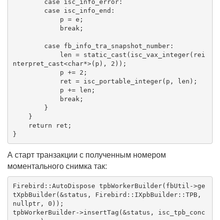
case
 isc_info_error:

case
 isc_info_end:

            p = e;

break
;

case
 fb_info_tra_snapshot_number:

            len = 
static_cast
(isc_vax_integer(
rei
nterpret_cast
<
char
*>(p), 
2
));

            p += 
2
;

            ret = isc_portable_integer(p, len);

            p += len;

break
;

        }

    }

return
 ret;

}
А старт транзакции с полученным номером
моментального снимка так:
Firebird::AutoDispose
 tpbWorkerBuilder(fbUtil->ge
tXpbBuilder(&status, Firebird::IXpbBuilder::TPB, 
nullptr, 0));

tpbWorkerBuilder->insertTag(&status, isc_tpb_conc