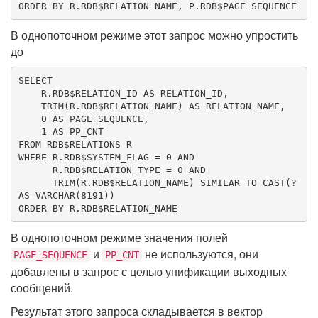
ORDER
BY
 R.RDB$RELATION_NAME, P.RDB$PAGE_SEQUENCE
В однопоточном режиме этот запрос можно упростить
до
SELECT
    R.RDB$RELATION_ID 
AS
 RELATION_ID,

TRIM
(R.RDB$RELATION_NAME) 
AS
 RELATION_NAME,

0
AS
 PAGE_SEQUENCE,

1
AS
FROM
WHERE
 R.RDB$SYSTEM_FLAG = 
0
AND
      R.RDB$RELATION_TYPE = 
0
AND
TRIM
(R.RDB$RELATION_NAME) SIMILAR 
TO
CAST
(? 
AS
VARCHAR
(
8191
ORDER
BY
 R.RDB$RELATION_NAME
В однопоточном режиме значения полей
и
не используются, они
PAGE_SEQUENCE
PP_CNT
добавлены в запрос с целью унификации выходных
сообщений.
Результат этого запроса складывается в вектор