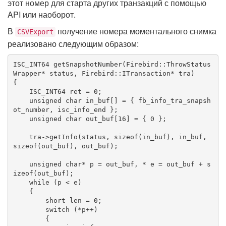
этот номер для старта других транзакций с помощью
API или наоборот.
В
получение номера моментального снимка
CSVExport
реализовано следующим образом:
ISC_INT64 
getSnapshotNumber
(Firebird::ThrowStatus
Wrapper* status, Firebird::ITransaction* tra)
{

    ISC_INT64 ret = 
0
;

unsigned
char
 in_buf[] = { fb_info_tra_snapsh
ot_number, isc_info_end };

unsigned
char
 out_buf[
16
] = { 
0
 };

    tra->getInfo(status, 
sizeof
(in_buf), in_buf, 
sizeof
(out_buf), out_buf);

unsigned
char
* p = out_buf, * e = out_buf + 
s
izeof
(out_buf);

while
 (p < e)

    {

        short len = 
0
;

switch
 (*p++)

        {
