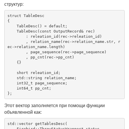
структур:
struct
TableDesc
{
    TableDesc() = 
default
;

    TableDesc(
const
 OutputRecord& rec)

        : releation_id(rec->releation_id)

        , relation_name(rec->relation_name.str, r
ec->relation_name.length)

        , page_sequence(rec->page_sequence)

        , pp_cnt(rec->pp_cnt)

    {}

    short releation_id;

std
::
string
 relation_name;

int32_t
 page_sequence;

int64_t
 pp_cnt;

};
Этот вектор заполняется при помощи функции
объявленной как:
std
::
vector
getTablesDesc
(

    Firebird::ThrowStatusWrapper* status,
