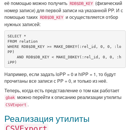
её помощью можно получить
(физический
RDB$DB_KEY
номер записи) для первой записи на указанной PP. И с
помощью таких
и осуществляется отбор
RDB$DB_KEY
нужных записей:
SELECT
FROM
WHERE
 RDB$DB_KEY >= MAKE_DBKEY(:rel_id, 
0
, 
0
, :lo
PP)

AND
 RDB$DB_KEY < MAKE_DBKEY(:rel_id, 
0
, 
0
, :h
iPP)
Например, если задать loPP = 0 и hiPP = 1, то будут
прочитаны все записи с PP = 0, и только из неё.
Теперь, когда есть представление о том как работает
можно перейти к описанию реализации утилиты
gbak
.
CSVExport
Реализация утилиты
CSVExport