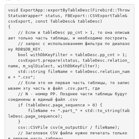
void
ExportApp::exportByTableDesc
(Firebird::Throw
StatusWrapper* status, FBExport::CSVExportTable& 
csvExport, 
const
 TableDesc& tableDesc)
{

// Если в tableDesc pp_cnt > 1, то она описыв
ает только часть таблицы, и необходимо построить
// запрос с использованием фильтра по диапазо
ну RDB$DB_KEY.
bool
 withDbKeyFilter = tableDesc.pp_cnt > 
1
;

    csvExport.prepare(status, tableDesc.relation_
name, m_sqlDialect, withDbKeyFilter);

std
::
string
 fileName = tableDesc.relation_nam
e + 
".csv"
;

// Если это не первая часть таблицы, то запис
ываем эту часть в файл 
.csv.part
, где
// N - номер PP. Позднее части таблицы будут 
соединены в единый файл 
.csv
if
 (tableDesc.page_sequence > 
0
) {

        fileName += 
".part_"
 + 
std
::to_string(tab
leDesc.page_sequence);

    }

csv::CSVFile 
csv
(m_outputDir / fileName)
;

// Заголовок CSV файла нужно печатать только 
в первую часть таблицы.