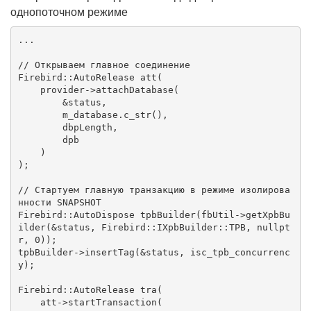
однопоточном режиме
...

// Открываем главное соединение
Firebird::AutoRelease
att
(

    provider->attachDatabase(

        &status,

        m_database.c_str(),

        dbpLength,

        dpb

    )

)
;

// Стартуем главную транзакцию в режиме изолирова
нности SNAPSHOT
Firebird::AutoDispose
tpbBuilder
(fbUtil->getXpbBu
ilder(&status, Firebird::IXpbBuilder::TPB, 
nullpt
r
, 
0
))
;

tpbBuilder->insertTag(&status, isc_tpb_concurrenc
y);

Firebird::AutoRelease
tra
(

    att->startTransaction(
