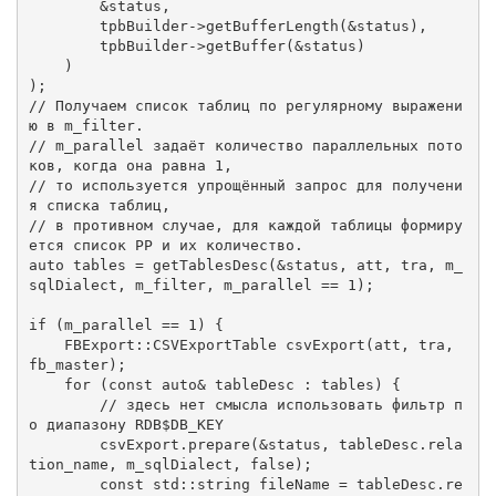
        &status,

        tpbBuilder->getBufferLength(&status),

        tpbBuilder->getBuffer(&status)

    )

)
// Получаем список таблиц по регулярному выражени
ю в m_filter.
// m_parallel задаёт количество параллельных пото
ков, когда она равна 1,
// то используется упрощённый запрос для получени
я списка таблиц,
// в противном случае, для каждой таблицы формиру
ется список PP и их количество.
auto
 tables = getTablesDesc(&status, att, tra, m_
sqlDialect, m_filter, m_parallel == 
1
);

if
 (m_parallel == 
1
) {

FBExport::CSVExportTable 
csvExport
(att, tra, 
fb_master)
;

for
 (
const
auto
& tableDesc : tables) {

// здесь нет смысла использовать фильтр п
о диапазону RDB$DB_KEY
        csvExport.prepare(&status, tableDesc.rela
tion_name, m_sqlDialect, 
false
);

const
std
::
string
 fileName = tableDesc.re