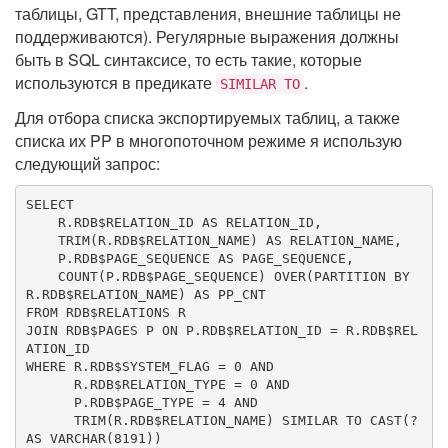
таблицы, GTT, представления, внешние таблицы не
поддерживаются). Регулярные выражения должны
быть в SQL синтаксисе, то есть такие, которые
используются в предикате
.
SIMILAR TO
Для отбора списка экспортируемых таблиц, а также
списка их PP в многопоточном режиме я использую
следующий запрос:
SELECT
    R.RDB$RELATION_ID 
AS
 RELATION_ID,

TRIM
(R.RDB$RELATION_NAME) 
AS
 RELATION_NAME,

    P.RDB$PAGE_SEQUENCE 
AS
 PAGE_SEQUENCE,

COUNT
(P.RDB$PAGE_SEQUENCE) 
OVER
(
PARTITION
BY
R.RDB$RELATION_NAME) 
AS
FROM
JOIN
 RDB$PAGES P 
ON
 P.RDB$RELATION_ID = R.RDB$REL
WHERE
 R.RDB$SYSTEM_FLAG = 
0
AND
      R.RDB$RELATION_TYPE = 
0
AND
      P.RDB$PAGE_TYPE = 
4
AND
TRIM
(R.RDB$RELATION_NAME) SIMILAR 
TO
CAST
(? 
AS
VARCHAR
(
8191