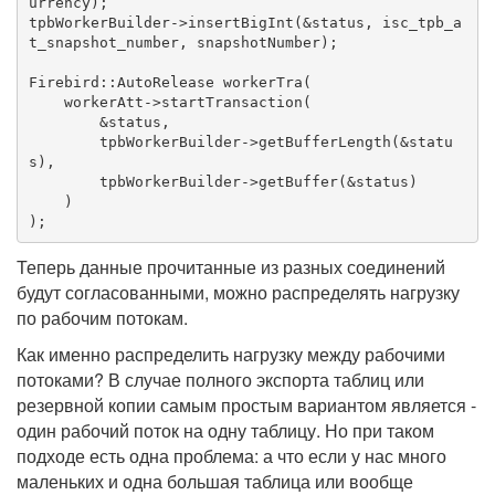
urrency);

tpbWorkerBuilder->insertBigInt(&status, isc_tpb_a
t_snapshot_number, snapshotNumber);

Firebird::AutoRelease
 workerTra(

    workerAtt->startTransaction(

        &status,

        tpbWorkerBuilder->getBufferLength(&statu
s),

        tpbWorkerBuilder->getBuffer(&status)

    )

);
Теперь данные прочитанные из разных соединений
будут согласованными, можно распределять нагрузку
по рабочим потокам.
Как именно распределить нагрузку между рабочими
потоками? В случае полного экспорта таблиц или
резервной копии самым простым вариантом является -
один рабочий поток на одну таблицу. Но при таком
подходе есть одна проблема: а что если у нас много
маленьких и одна большая таблица или вообще