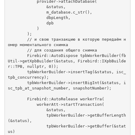
            provider->attachDatabase(

                &status,

                m_database.c_str(),

                dbpLength,

                dpb

            )

        )
;

// и свою транзакцию в которую передаём н
омер моментального снимка
// для создания общего снимка
Firebird::AutoDispose
tpbWorkerBuilder
(fb
Util->getXpbBuilder(&status, Firebird::IXpbBuilde
r::TPB, 
nullptr
, 
0
))
;

        tpbWorkerBuilder->insertTag(&status, isc_
tpb_concurrency);

        tpbWorkerBuilder->insertBigInt(&status, i
sc_tpb_at_snapshot_number, snapshotNumber);

Firebird::AutoRelease
workerTra
(

            workerAtt->startTransaction(

                &status,

                tpbWorkerBuilder->getBufferLength
(&status),

                tpbWorkerBuilder->getBuffer(&stat
us)
