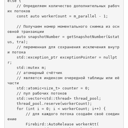
else
 {

// Определяем количество дополнительных рабоч
их потоков
const
auto
 workerCount = m_parallel - 
1
;

// Получаем номер моментального снимка из осн
овной транзакции
auto
 snapshotNumber = getSnapshotNumber(&stat
us, tra);

// переменная для сохранения исключения внутр
и потока
std
::exception_ptr exceptionPointer = 
nullpt
r
;

std
::mutex m;

// атомарный счётчик
// является индексом очередной таблицы или её 
части
std
::atomic<
size_t
> counter = 
0
;

// пул рабочих потоков
std
::
vector
<
std
::thread> thread_pool;

    thread_pool.reserve(workerCount);

for
 (
int
 i = 
0
; i < workerCount; i++) {

// для каждого потока создаём своё соедин
ение
Firebird::AutoRelease
workerAtt
(
