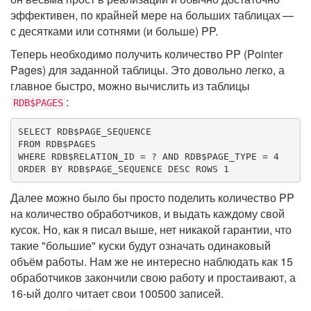
эффективен, по крайней мере на больших таблицах —
с десятками или сотнями (и больше) PP.
Теперь необходимо получить количество PP (Pointer
Pages) для заданной таблицы. Это довольно легко, а
главное быстро, можно вычислить из таблицы
:
RDB$PAGES
SELECT
FROM
WHERE
 RDB$RELATION_ID = ? 
AND
 RDB$PAGE_TYPE = 
4
ORDER
BY
 RDB$PAGE_SEQUENCE 
DESC
ROWS
1
Далее можно было бы просто поделить количество PP
на количество обработчиков, и выдать каждому свой
кусок. Но, как я писал выше, нет никакой гарантии, что
такие "большие" куски будут означать одинаковый
объём работы. Нам же не интересно наблюдать как 15
обработчиков закончили свою работу и простаивают, а
16-ый долго читает свои 100500 записей.